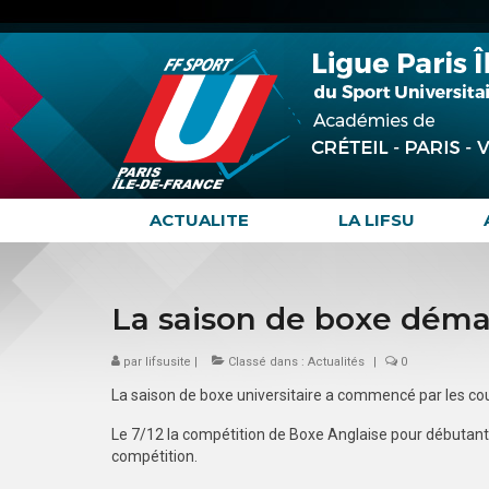
ACTUALITE
LA LIFSU
La saison de boxe démar
par
lifsusite
|
Classé dans :
Actualités
|
0
La saison de boxe universitaire a commencé par les co
Le 7/12 la compétition de Boxe Anglaise pour débutants
compétition.