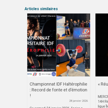
Articles similaires
rquet : Les
au Basket
20 octobre 2023
Championnat IDF Haltérophilie
« Réu
ves se sont
: Record de fonte et d‘émotion
oi de basket
!
MERCR
28 janvier 2026
14H Ré
ligue Î