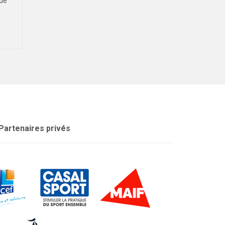
 de
Rythmique, organisé par la @FFSU,
tous les...
s’est tenu le 13...
Partenaires privés