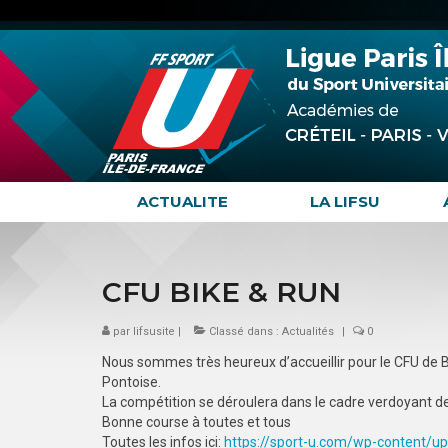
ACTUALITE
LA LIFSU
CFU BIKE & RUN
par
lifsusite
|
Classé dans :
Actualités
|
0
Nous sommes très heureux d’accueillir pour le CFU de Bi
Pontoise.
La compétition se déroulera dans le cadre verdoyant de c
Bonne course à toutes et tous
Toutes les infos ici:
https://sport-u.com/wp-content/