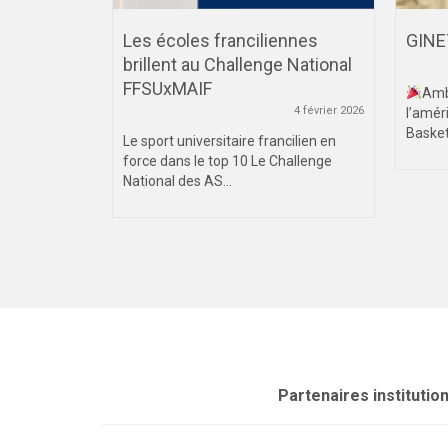
ement
Les écoles franciliennes
GINE
s sexistes
brillent au Challenge National
FFSUxMAIF
Amb
 novembre 2025
4 février 2026
l’amér
Baske
ngagement
Le sport universitaire francilien en
tes et
force dans le top 10 Le Challenge
rs semaines
National des AS...
Partenaires institutio