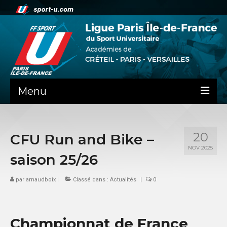
Menu
ACTUALITE
20
CFU Run and Bike –
LA LIFSU
NOV 2025
saison 25/26
ADMINISTRATIF
par
SPORTS CO
arnaudboix
|
Classé dans :
Actualités
|
0
SPORTS IND
Championnat de France
COMMUNICATION