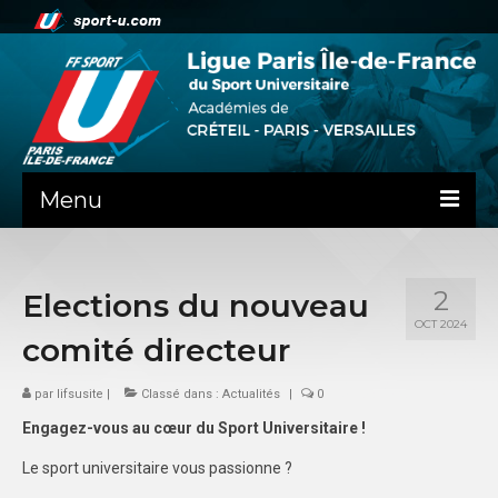
Menu
ACTUALITE
2
Elections du nouveau
LA LIFSU
OCT 2024
comité directeur
ADMINISTRATIF
par
SPORTS CO
lifsusite
|
Classé dans :
Actualités
|
0
Engagez-vous au cœur du Sport Universitaire !
SPORTS IND
Le sport universitaire vous passionne ?
COMMUNICATION