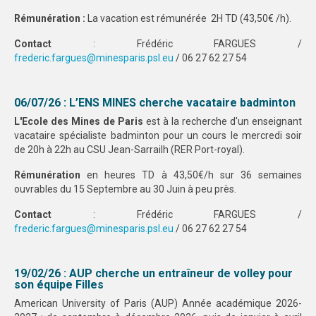
Rémunération :
La vacation est rémunérée 2H TD (43,50€ /h).
PHOTOTHÈQUE
Contact
: Frédéric FARGUES /
VIDÉOTHÈQUE
frederic.fargues@minesparis.psl.eu
/ 06 27 62 27 54
LOGOTHÈQUE
06/07/26 : L’ENS MINES cherche vacataire badminton
LABELLISATIONS
L'Ecole des Mines de Paris
est à la recherche d'un enseignant
vacataire spécialiste badminton pour un cours le mercredi soir
de 20h à 22h au CSU Jean-Sarrailh (RER Port-royal).
Rémunération
en heures TD à 43,50€/h sur 36 semaines
ouvrables du 15 Septembre au 30 Juin à peu près.
Contact
: Frédéric FARGUES /
frederic.fargues@minesparis.psl.eu
/ 06 27 62 27 54
19/02/26 : AUP cherche un entraîneur de volley pour
son équipe Filles
American University of Paris (AUP) Année académique 2026-