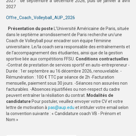
2027 : de septembre à décembre 2026, puis de janvier à avril
2027
Offre_Coach_Volleyball_AUP_2026
Présentatio
n du poste
L’Université Américaine de Paris, située
dans le septième arrondissement de Paris recherche un/une
Coach de Volleyball pour encadrer son équipe féminine
universitaire. Le/la coach sera responsable des entraînements et
de l’accompagnement des étudiantes, ainsi que de la gestion
sportive liée aux compétitions FFSU.
Conditions contractuelles
-Contrat de prestation de services sportif en auto-entrepreneur -
Durée : 1er septembre au 16 décembre 2026, renouvelable. -
Rémunération : 100 € TTC par séance de 2h -Facturation
mensuelle, paiement sous 30 jours. -Séances non assurées non
facturables. -Absences injustifiées ou non-respect du cadre
peuvent entraîner la résiliation du contrat.
Modalités de
candidature
Pour postuler, veuillez envoyer votre CV et votre
lettre de motivation à
pas@aup.edu
et intituler votre email selon
la convention suivante : « Candidature coach VB - Prénom et
Nom »