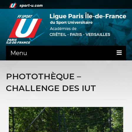
Menu
ACTUALITE
PHOTOTHÈQUE –
LA LIFSU
CHALLENGE DES IUT
ADMINISTRATIF
SPORTS CO
SPORTS IND
COMMUNICATION