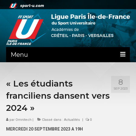
Menu
ACTUALITE
8
« Les étudiants
LA LIFSU
SEP 2023
franciliens dansent vers
ADMINISTRATIF
2024 »
SPORTS CO
par
Omnitech
|
Classé dans :
Actualités
|
0
SPORTS IND
MERCREDI 20 SEPTEMBRE 2023 A 19H
COMMUNICATION