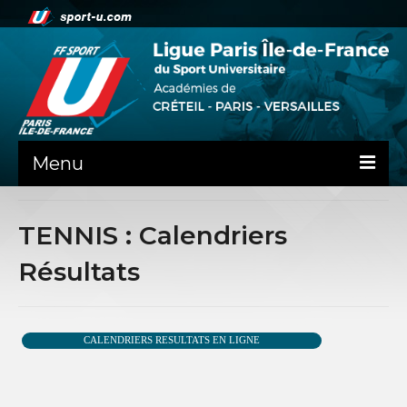
Menu
ACTUALITE
TENNIS : Calendriers
LA LIFSU
Résultats
ADMINISTRATIF
SPORTS CO
CALENDRIERS RESULTATS EN LIGNE
SPORTS IND
COMMUNICATION