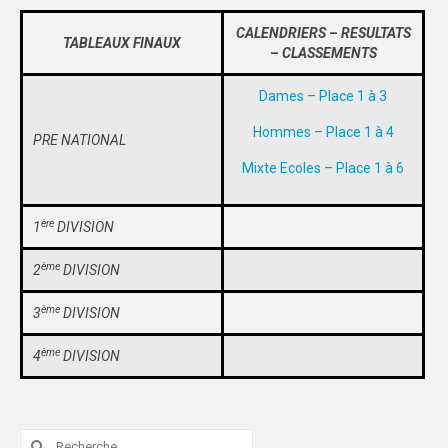
PHOTOTHÈQUE
CALENDRIERS
–
RESULTATS
TABLEAUX FINAUX
–
CLASSEMENTS
VIDÉOTHÈQUE
Dames – Place 1 à 3
LOGOTHÈQUE
Hommes – Place 1 à 4
PRE NATIONAL
LABELLISATIONS
Mixte Ecoles – Place 1 à 6
ère
1
DIVISION
ème
2
DIVISION
ème
3
DIVISION
ème
4
DIVISION
Rechercher